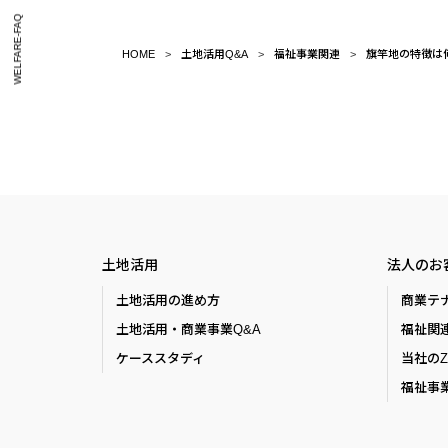
WELFARE-FAQ
HOME
土地活用Q&A
福祉事業関連
旗竿地の特徴は
土地活用
法人のお
土地活用の進め方
商業テ
土地活用・商業事業Q&A
福祉関
ケーススタディ
当社の
福祉事業