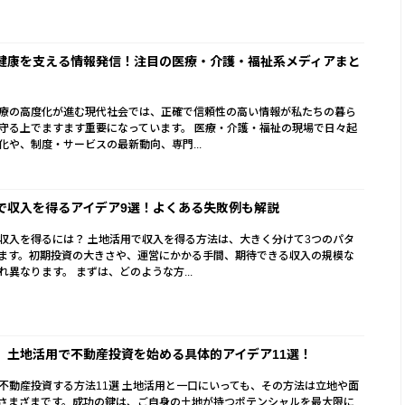
健康を支える情報発信！注目の医療・介護・福祉系メディアまと
療の高度化が進む現代社会では、正確で信頼性の高い情報が私たちの暮ら
守る上でますます重要になっています。 医療・介護・福祉の現場で日々起
化や、制度・サービスの最新動向、専門...
で収入を得るアイデア9選！よくある失敗例も解説
収入を得るには？ 土地活用で収入を得る方法は、大きく分けて3つのパタ
ます。初期投資の大きさや、運営にかかる手間、期待できる収入の規模な
れ異なります。 まずは、どのような方...
】土地活用で不動産投資を始める具体的アイデア11選！
不動産投資する方法11選 土地活用と一口にいっても、その方法は立地や面
さまざまです。成功の鍵は、ご自身の土地が持つポテンシャルを最大限に