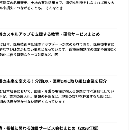
不動産の名義変更、土地の有効活用まで、適切な判断をしなければ後々大
ルや損失につながることも。 そんなとき...
者のスキルアップを支援する教育・研修サービスまとめ
は日々、医療技術や知識のアップデートが求められており、医療従事者に
的な学びは欠かせない要素となっています。 診療報酬制度の改定や医療DX
齢化に伴う複雑なケース対応など、医...
護の未来を変える！介護DX・医療DXに取り組む企業を紹介
む日本社会において、医療・介護の現場が抱える課題は年々深刻化してい
不足、業務の属人化、情報の分断など、現場の負担を軽減するためには、
術の活用が欠かせない時代となっています...
療・福祉に関わる注目サービス会社まとめ（2026年版）