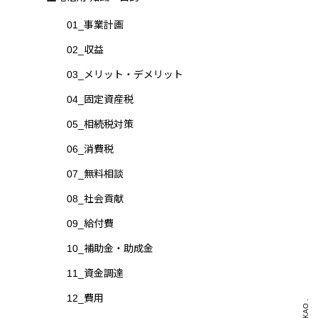
01_事業計画
02_収益
03_メリット・デメリット
04_固定資産税
05_相続税対策
06_消費税
07_無料相談
08_社会貢献
09_給付費
10_補助金・助成金
11_資金調達
12_費用