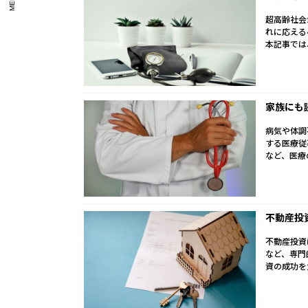
MEDIA
超高齢社会
れに応える
本記事では、
家族にも
病気や体調
する医療従
など、医療
不動産投
不動産投資
など、専門
資の成功を