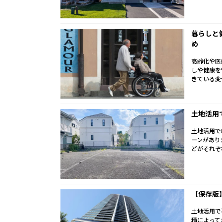
暮らしと
め
高齢化や医
しや健康を
きている変
土地活用
土地活用で
ーンがあり
どがそれぞ
【保存版
土地活用で
積によって