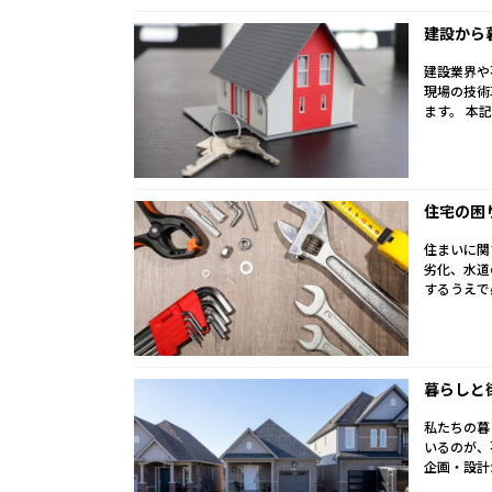
建設から
建設業界や
現場の技術
ます。 本
住宅の困
住まいに関
劣化、水道
するうえで
暮らしと
私たちの暮
いるのが、
企画・設計