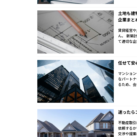
土地も建
企業まと
賃貸経営や
ん。 新築
て適切な企
任せて安
マンション
なパートナ
るため、会
迷ったら
不動産取引
依頼するか
交渉や提案