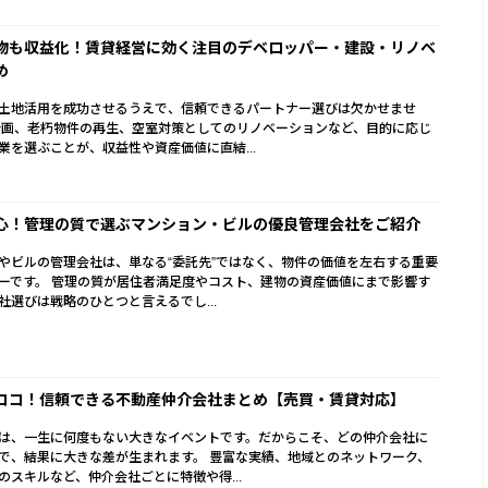
物も収益化！賃貸経営に効く注目のデベロッパー・建設・リノベ
め
土地活用を成功させるうえで、信頼できるパートナー選びは欠かせませ
計画、老朽物件の再生、空室対策としてのリノベーションなど、目的に応じ
業を選ぶことが、収益性や資産価値に直結...
心！管理の質で選ぶマンション・ビルの優良管理会社をご紹介
やビルの管理会社は、単なる“委託先”ではなく、物件の価値を左右する重要
ーです。 管理の質が居住者満足度やコスト、建物の資産価値にまで影響す
社選びは戦略のひとつと言えるでし...
ココ！信頼できる不動産仲介会社まとめ【売買・賃貸対応】
は、一生に何度もない大きなイベントです。だからこそ、どの仲介会社に
で、結果に大きな差が生まれます。 豊富な実績、地域とのネットワーク、
のスキルなど、仲介会社ごとに特徴や得...