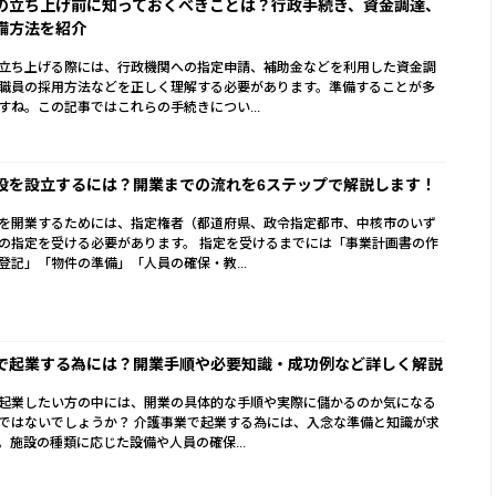
の立ち上げ前に知っておくべきことは？行政手続き、資金調達、
備方法を紹介
立ち上げる際には、行政機関への指定申請、補助金などを利用した資金調
職員の採用方法などを正しく理解する必要があります。準備することが多
すね。この記事ではこれらの手続きについ...
設を設立するには？開業までの流れを6ステップで解説します！
を開業するためには、指定権者（都道府県、政令指定都市、中核市のいず
の指定を受ける必要があります。 指定を受けるまでには「事業計画書の作
登記」「物件の準備」「人員の確保・教...
で起業する為には？開業手順や必要知識・成功例など詳しく解説
起業したい方の中には、開業の具体的な手順や実際に儲かるのか気になる
ではないでしょうか？ 介護事業で起業する為には、入念な準備と知識が求
。施設の種類に応じた設備や人員の確保...