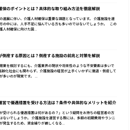
確保のポイントとは？具体的な取り組み方法を徹底解説
の進展に伴い、介護人材確保は重要な課題となっています。 介護施設を運
方の中には、人手不足に悩んでいる方も多いのではないでしょうか。 この
護人材確保に向けた国...
が倒産する原因とは？倒産する施設の前兆と対策を解説
開業を検討するにも、介護業界の現状や将来性のような不安要素は多いで
高齢化社会にも関わらず、介護施設の経営が上手くいかずに撤退・倒産して
多いのが現実です。 ...
運営で優遇措置を受ける方法は？条件や具体的なメリットを紹介
が受けられる優遇措置は何があるの？」という疑問をお持ちの経営者の方
はないでしょうか。 介護施設を運営する際には、多額の初期費用やランニ
が発生するため、資金繰りが厳しくなる...