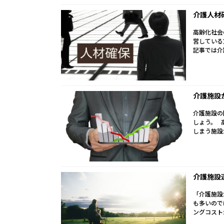
介護人材
高齢化社会
営している
記事では介
介護施設
介護施設の
しょう。 
しまう施設が
介護施設
「介護施設
も多いので
ングコスト