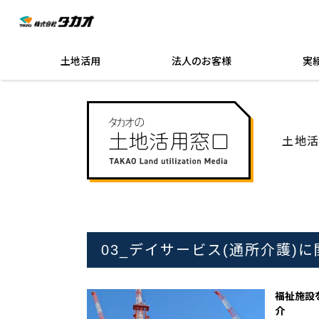
土地活用
法人のお客様
実
土地
03_デイサービス(通所介護)
福祉施設
介