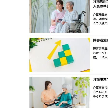
介護施設
人員の準
介護施設を
達、適切な
くて大変で
障害者施
障害者施設
れか一つ）
成」「法人
介護事業
介護事業で
方もいるの
められます