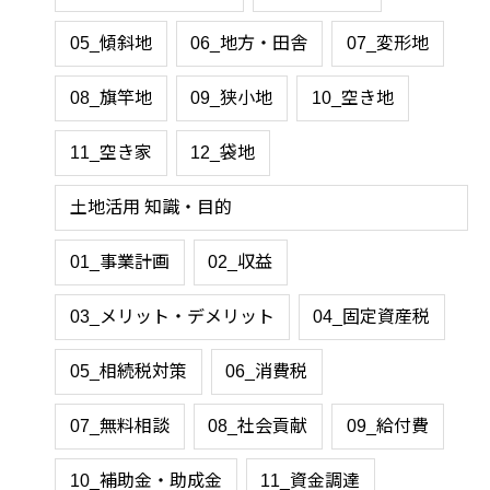
05_傾斜地
06_地方・田舎
07_変形地
08_旗竿地
09_狭小地
10_空き地
11_空き家
12_袋地
土地活用 知識・目的
01_事業計画
02_収益
03_メリット・デメリット
04_固定資産税
05_相続税対策
06_消費税
07_無料相談
08_社会貢献
09_給付費
10_補助金・助成金
11_資金調達