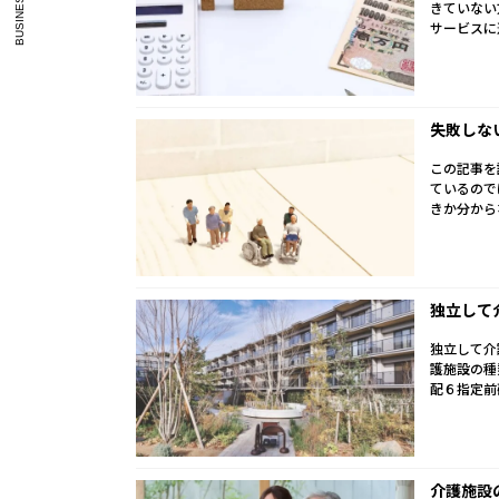
BUSINESS-PLAN
きていない
サービスに
失敗しな
この記事を
ているので
きか分から
独立して
独立して介
護施設の種
配６指定前
介護施設