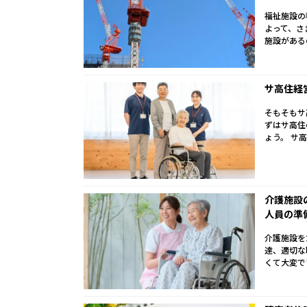
福祉施設の
よって、さ
施設がある
サ高住経
そもそもサ
ずはサ高住
ょう。 サ高
介護施設
人員の準
介護施設を
達、適切な
くて大変で