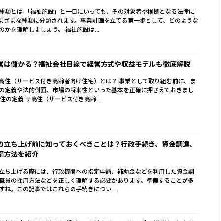
種類とは 「福祉施設」と一口にいっても、その対象者や根拠となる法律に
まざまな種類に分類されます。事業計画を立てる第一歩として、どのような
のかを理解しましょう。 福祉施設は...
営は儲かる？福祉会社目線で経営方式や収益モデルも徹底解説
高住（サービス付き高齢者向け住宅）とは？ 事業として取り組む前に、ま
の定義や法的側面、市場の将来性といった基本を正確に押さえておきまし
住の定義 サ高住（サービス付き高齢...
の立ち上げ前に知っておくべきことは？行政手続き、資金調達、
備方法を紹介
立ち上げる際には、行政機関への指定申請、補助金などを利用した資金調
職員の採用方法などを正しく理解する必要があります。準備することが多
すね。この記事ではこれらの手続きについ...