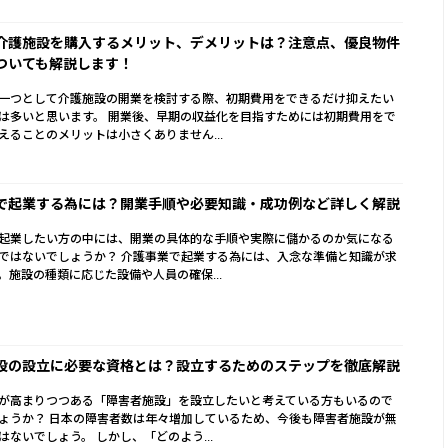
介護施設を購入するメリット、デメリットは？注意点、優良物件
ついても解説します！
一つとして介護施設の開業を検討する際、初期費用をできるだけ抑えたい
は多いと思います。 開業後、早期の収益化を目指すためには初期費用をで
えることのメリットは小さくありません...
で起業する為には？開業手順や必要知識・成功例など詳しく解説
起業したい方の中には、開業の具体的な手順や実際に儲かるのか気になる
ではないでしょうか？ 介護事業で起業する為には、入念な準備と知識が求
。施設の種類に応じた設備や人員の確保...
設の設立に必要な資格とは？設立するためのステップを徹底解説
が高まりつつある「障害者施設」を設立したいと考えている方もいるので
ょうか？ 日本の障害者数は年々増加しているため、今後も障害者施設が無
はないでしょう。 しかし、「どのよう...