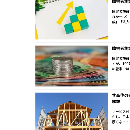
障害者施
障害者施設
れか一つ）
成」「法人
障害者施
障害者施設
すが、10
の記事では
サ高住の
解説
サービス付
かし、日本
厚くなって