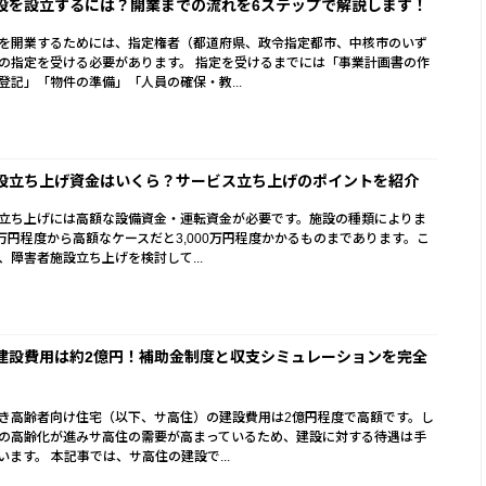
設を設立するには？開業までの流れを6ステップで解説します！
を開業するためには、指定権者（都道府県、政令指定都市、中核市のいず
の指定を受ける必要があります。 指定を受けるまでには「事業計画書の作
登記」「物件の準備」「人員の確保・教...
設立ち上げ資金はいくら？サービス立ち上げのポイントを紹介
立ち上げには高額な設備資金・運転資金が必要です。施設の種類によりま
0万円程度から高額なケースだと3,000万円程度かかるものまであります。こ
、障害者施設立ち上げを検討して...
建設費用は約2億円！補助金制度と収支シミュレーションを完全
き高齢者向け住宅（以下、サ高住）の建設費用は2億円程度で高額です。し
の高齢化が進みサ高住の需要が高まっているため、建設に対する待遇は手
います。 本記事では、サ高住の建設で...