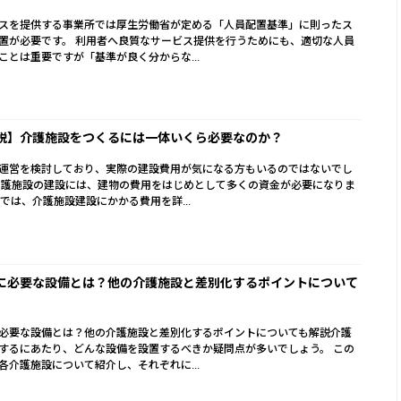
スを提供する事業所では厚生労働省が定める「人員配置基準」に則ったス
置が必要です。 利用者へ良質なサービス提供を行うためにも、適切な人員
ことは重要ですが「基準が良く分からな...
説】介護施設をつくるには一体いくら必要なのか？
運営を検討しており、実際の建設費用が気になる方もいるのではないでし
介護施設の建設には、建物の費用をはじめとして多くの資金が必要になりま
事では、介護施設建設にかかる費用を詳...
に必要な設備とは？他の介護施設と差別化するポイントについて
必要な設備とは？他の介護施設と差別化するポイントについても解説介護
するにあたり、どんな設備を設置するべきか疑問点が多いでしょう。 この
各介護施設について紹介し、それぞれに...