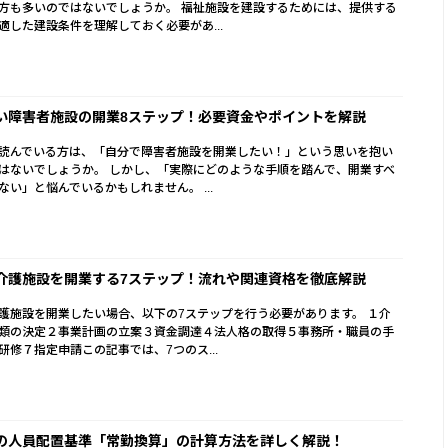
方も多いのではないでしょうか。 福祉施設を建設するためには、提供する
適した建設条件を理解しておく必要があ...
い障害者施設の開業8ステップ！必要資金やポイントを解説
読んでいる方は、「自分で障害者施設を開業したい！」という思いを抱い
はないでしょうか。 しかし、「実際にどのような手順を踏んで、開業すべ
ない」と悩んでいるかもしれません。 ...
介護施設を開業する7ステップ！流れや関連資格を徹底解説
護施設を開業したい場合、以下の7ステップを行う必要があります。 １介
類の決定２事業計画の立案３資金調達４法人格の取得５事務所・職員の手
研修７指定申請この記事では、7つのス...
の人員配置基準「常勤換算」の計算方法を詳しく解説！