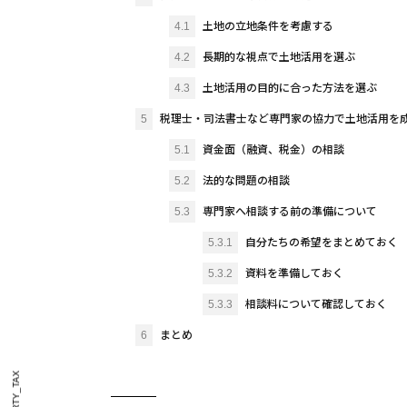
4.1
土地の立地条件を考慮する
4.2
長期的な視点で土地活用を選ぶ
4.3
土地活用の目的に合った方法を選ぶ
5
税理士・司法書士など専門家の協力で土地活用を
5.1
資金面（融資、税金）の相談
5.2
法的な問題の相談
5.3
専門家へ相談する前の準備について
5.3.1
自分たちの希望をまとめておく
5.3.2
資料を準備しておく
5.3.3
相談料について確認しておく
6
まとめ