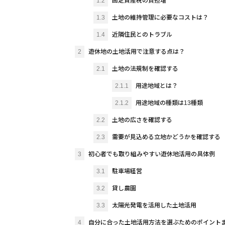
1.2
固定資産税の負担増
1.3
土地の維持管理に必要なコストは？
1.4
近隣住民とのトラブル
2
遊休地の土地活用で注意する点は？
2.1
土地の法規制を確認する
2.1.1
用途地域とは？
2.1.2
用途地域の種類は13種類
2.2
土地の広さを確認する
2.3
需要が見込める立地かどうかを確認する
3
初心者でも取り組みやすい遊休地活用の具体例
3.1
駐車場経営
3.2
貸し農園
3.3
太陽光発電を活用した土地活用
4
自分に合った土地活用方法を選ぶためのポイント